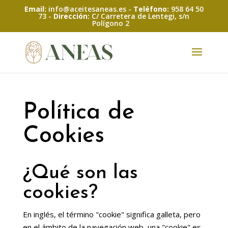
Skip
Email:
info@aceitesaneas.es -
Teléfono:
958 64 50
to
73 -
Dirección:
C/ Carretera de Lentegi, s/n
Polígono 2
content
Abrir barra de herramientas
Política de
Cookies
¿Qué son las
cookies?
En inglés, el término "cookie" significa galleta, pero
en el ámbito de la navegación web, una "cookie" es